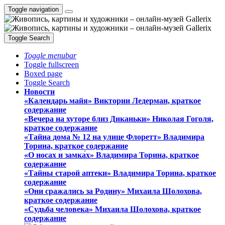
Toggle navigation
Toggle Search
Toggle menubar
Toggle fullscreen
Boxed page
Toggle Search
Новости
«Календарь майя» Виктории Ледерман, краткое
содержание
«Вечера на хуторе близ Диканьки» Николая Гоголя,
краткое содержание
«Тайна дома № 12 на улице Флоретт» Владимира
Торина, краткое содержание
«О носах и замка́х» Владимира Торина, краткое
содержание
«Тайны старой аптеки» Владимира Торина, краткое
содержание
«Они сражались за Родину» Михаила Шолохова,
краткое содержание
«Судьба человека» Михаила Шолохова, краткое
содержание