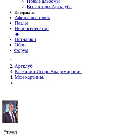
Новые альбомы
Все авторы Артклуба
Интерактив
Афиша выставок
Пазлы
Нейрогенератор
🔥
Пятнашки
Обои
Форум
Артклуб
Разживин Игорь Владимирович
Мои картины.
@rivart