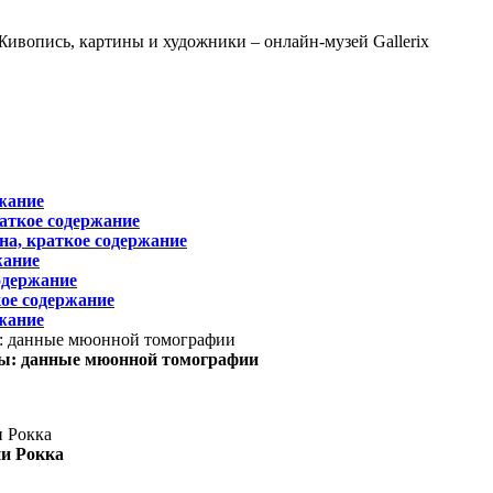
жание
раткое содержание
на, краткое содержание
жание
одержание
ое содержание
жание
ы: данные мюонной томографии
ни Рокка