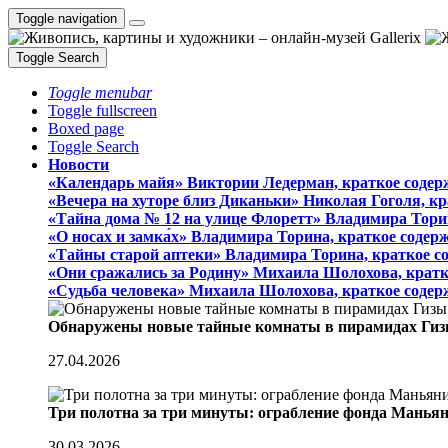
Toggle navigation
Toggle Search
Toggle menubar
Toggle fullscreen
Boxed page
Toggle Search
Новости
«Календарь майя» Виктории Ледерман, краткое содер
«Вечера на хуторе близ Диканьки» Николая Гоголя, к
«Тайна дома № 12 на улице Флоретт» Владимира Тори
«О носах и замка́х» Владимира Торина, краткое содер
«Тайны старой аптеки» Владимира Торина, краткое с
«Они сражались за Родину» Михаила Шолохова, кратк
«Судьба человека» Михаила Шолохова, краткое содер
Обнаружены новые тайные комнаты в пирамидах Гиз
27.04.2026
Три полотна за три минуты: ограбление фонда Манья
30.03.2026