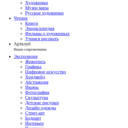
Художники
Музеи мира
Русские художники
Чтение
Книги
Энциклопедия
Фильмы о художниках
Учимся рисовать
Артклуб
Наши современники
Экспозиция
Живопись
Графика
Цифровое искусство
Хендмейд
Абстракция
Иконы
Фотография
Скульптура
Детские рисунки
Дизайн одежды
Стрит-арт
Бодиарт
Интерьер