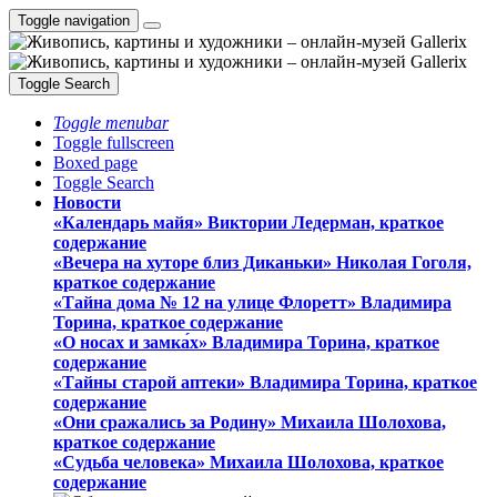
Toggle navigation
Toggle Search
Toggle menubar
Toggle fullscreen
Boxed page
Toggle Search
Новости
«Календарь майя» Виктории Ледерман, краткое
содержание
«Вечера на хуторе близ Диканьки» Николая Гоголя,
краткое содержание
«Тайна дома № 12 на улице Флоретт» Владимира
Торина, краткое содержание
«О носах и замка́х» Владимира Торина, краткое
содержание
«Тайны старой аптеки» Владимира Торина, краткое
содержание
«Они сражались за Родину» Михаила Шолохова,
краткое содержание
«Судьба человека» Михаила Шолохова, краткое
содержание