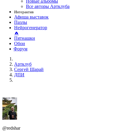
Новые альбомы
Все авторы Артклуба
Интерактив
Афиша выставок
Пазлы
Нейрогенератор
🔥
Пятнашки
Обои
Форум
Артклуб
Сергей Шарай
ДПИ
@redshar