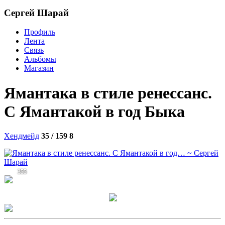
Сергей Шарай
Профиль
Лента
Связь
Альбомы
Магазин
Ямантака в стиле ренессанс.
C Ямантакой в год Быка
Хендмейд
35 / 159
8
355