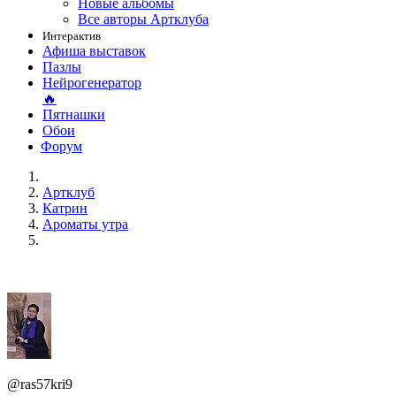
Новые альбомы
Все авторы Артклуба
Интерактив
Афиша выставок
Пазлы
Нейрогенератор
🔥
Пятнашки
Обои
Форум
Артклуб
Катрин
Ароматы утра
@ras57kri9