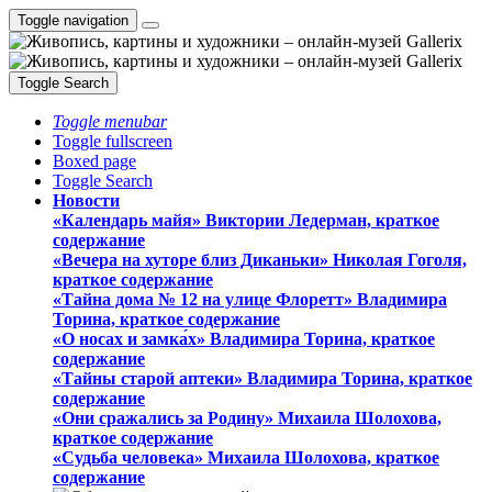
Toggle navigation
Toggle Search
Toggle menubar
Toggle fullscreen
Boxed page
Toggle Search
Новости
«Календарь майя» Виктории Ледерман, краткое
содержание
«Вечера на хуторе близ Диканьки» Николая Гоголя,
краткое содержание
«Тайна дома № 12 на улице Флоретт» Владимира
Торина, краткое содержание
«О носах и замка́х» Владимира Торина, краткое
содержание
«Тайны старой аптеки» Владимира Торина, краткое
содержание
«Они сражались за Родину» Михаила Шолохова,
краткое содержание
«Судьба человека» Михаила Шолохова, краткое
содержание