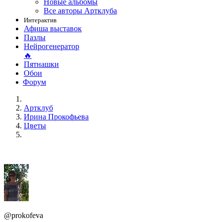
Новые альбомы
Все авторы Артклуба
Интерактив
Афиша выставок
Пазлы
Нейрогенератор
🔥
Пятнашки
Обои
Форум
Артклуб
Ирина Прокофьева
Цветы
@prokofeva