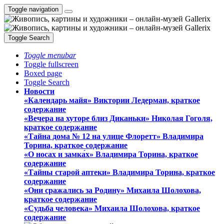
Toggle navigation
Toggle Search
Toggle menubar
Toggle fullscreen
Boxed page
Toggle Search
Новости
«Календарь майя» Виктории Ледерман, краткое
содержание
«Вечера на хуторе близ Диканьки» Николая Гоголя,
краткое содержание
«Тайна дома № 12 на улице Флоретт» Владимира
Торина, краткое содержание
«О носах и замка́х» Владимира Торина, краткое
содержание
«Тайны старой аптеки» Владимира Торина, краткое
содержание
«Они сражались за Родину» Михаила Шолохова,
краткое содержание
«Судьба человека» Михаила Шолохова, краткое
содержание