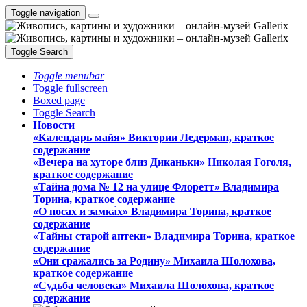
Toggle navigation
Toggle Search
Toggle menubar
Toggle fullscreen
Boxed page
Toggle Search
Новости
«Календарь майя» Виктории Ледерман, краткое
содержание
«Вечера на хуторе близ Диканьки» Николая Гоголя,
краткое содержание
«Тайна дома № 12 на улице Флоретт» Владимира
Торина, краткое содержание
«О носах и замка́х» Владимира Торина, краткое
содержание
«Тайны старой аптеки» Владимира Торина, краткое
содержание
«Они сражались за Родину» Михаила Шолохова,
краткое содержание
«Судьба человека» Михаила Шолохова, краткое
содержание