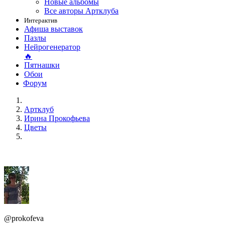
Новые альбомы
Все авторы Артклуба
Интерактив
Афиша выставок
Пазлы
Нейрогенератор
🔥
Пятнашки
Обои
Форум
Артклуб
Ирина Прокофьева
Цветы
@prokofeva