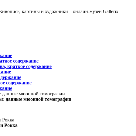
жание
раткое содержание
на, краткое содержание
жание
одержание
ое содержание
жание
ы: данные мюонной томографии
ни Рокка