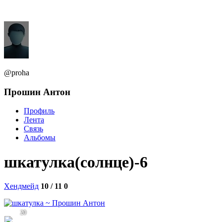
@proha
Прошин Антон
Профиль
Лента
Связь
Альбомы
шкатулка(солнце)-6
Хендмейд
10 / 11
0
20