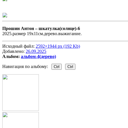
Прошин Антон –
шкатулка(солнце)-6
2025.размер 19x11см.дерево.выжигание.
Исходный файл:
2592×1944 px (192 Kb)
Добавлено:
26.09.2025
Альбом:
альбом-4(дерево)
Навигация по альбому:
Ctrl
Ctrl