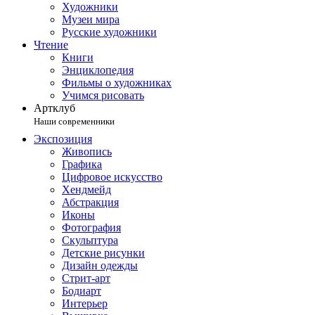
Художники
Музеи мира
Русские художники
Чтение
Книги
Энциклопедия
Фильмы о художниках
Учимся рисовать
Артклуб
Наши современники
Экспозиция
Живопись
Графика
Цифровое искусство
Хендмейд
Абстракция
Иконы
Фотография
Скульптура
Детские рисунки
Дизайн одежды
Стрит-арт
Бодиарт
Интерьер