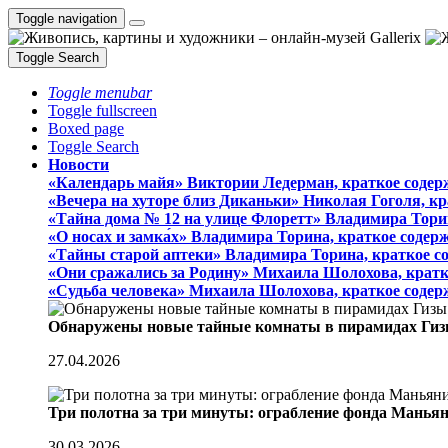
Toggle navigation
Toggle Search
Toggle menubar
Toggle fullscreen
Boxed page
Toggle Search
Новости
«Календарь майя» Виктории Ледерман, краткое содер
«Вечера на хуторе близ Диканьки» Николая Гоголя, к
«Тайна дома № 12 на улице Флоретт» Владимира Тори
«О носах и замка́х» Владимира Торина, краткое содер
«Тайны старой аптеки» Владимира Торина, краткое с
«Они сражались за Родину» Михаила Шолохова, кратк
«Судьба человека» Михаила Шолохова, краткое содер
Обнаружены новые тайные комнаты в пирамидах Гиз
27.04.2026
Три полотна за три минуты: ограбление фонда Манья
30.03.2026