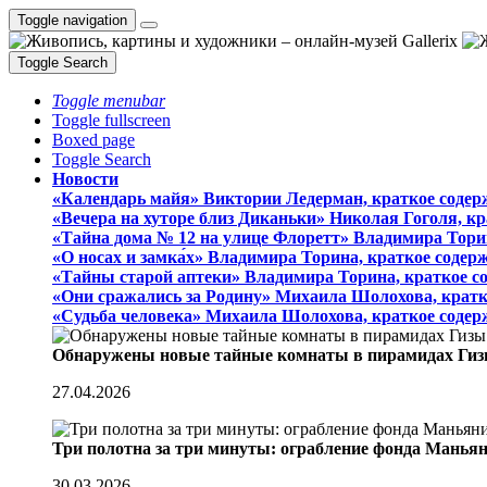
Toggle navigation
Toggle Search
Toggle menubar
Toggle fullscreen
Boxed page
Toggle Search
Новости
«Календарь майя» Виктории Ледерман, краткое содер
«Вечера на хуторе близ Диканьки» Николая Гоголя, к
«Тайна дома № 12 на улице Флоретт» Владимира Тори
«О носах и замка́х» Владимира Торина, краткое содер
«Тайны старой аптеки» Владимира Торина, краткое с
«Они сражались за Родину» Михаила Шолохова, кратк
«Судьба человека» Михаила Шолохова, краткое содер
Обнаружены новые тайные комнаты в пирамидах Гиз
27.04.2026
Три полотна за три минуты: ограбление фонда Манья
30.03.2026