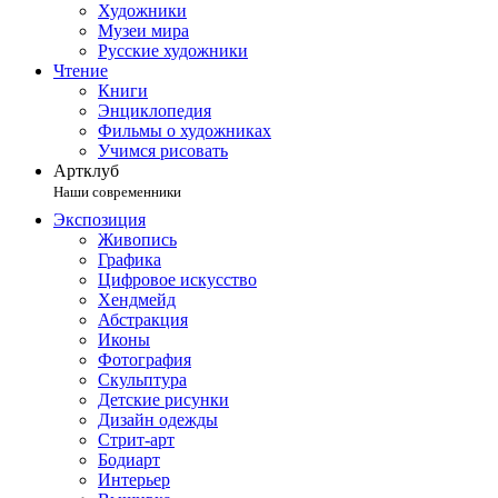
Художники
Музеи мира
Русские художники
Чтение
Книги
Энциклопедия
Фильмы о художниках
Учимся рисовать
Артклуб
Наши современники
Экспозиция
Живопись
Графика
Цифровое искусство
Хендмейд
Абстракция
Иконы
Фотография
Скульптура
Детские рисунки
Дизайн одежды
Стрит-арт
Бодиарт
Интерьер