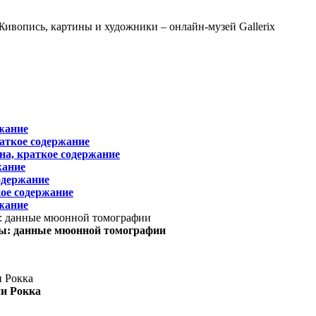
жание
раткое содержание
на, краткое содержание
жание
одержание
ое содержание
жание
ы: данные мюонной томографии
ни Рокка