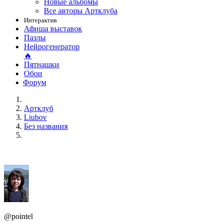
Новые альбомы
Все авторы Артклуба
Интерактив
Афиша выставок
Пазлы
Нейрогенератор
🔥
Пятнашки
Обои
Форум
Артклуб
Liubov
Без названия
@pointel