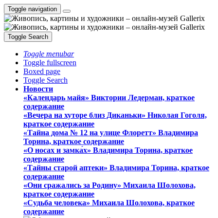
Toggle navigation
Toggle Search
Toggle menubar
Toggle fullscreen
Boxed page
Toggle Search
Новости
«Календарь майя» Виктории Ледерман, краткое
содержание
«Вечера на хуторе близ Диканьки» Николая Гоголя,
краткое содержание
«Тайна дома № 12 на улице Флоретт» Владимира
Торина, краткое содержание
«О носах и замка́х» Владимира Торина, краткое
содержание
«Тайны старой аптеки» Владимира Торина, краткое
содержание
«Они сражались за Родину» Михаила Шолохова,
краткое содержание
«Судьба человека» Михаила Шолохова, краткое
содержание