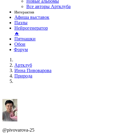
Новые альбомы
Все авторы Артклуба
Интерактив
Афиша выставок
Пазлы
Нейрогенератор
🔥
Пятнашки
Обои
Форум
Артклуб
Инна Пивоварова
Природа
@pivovarova-25