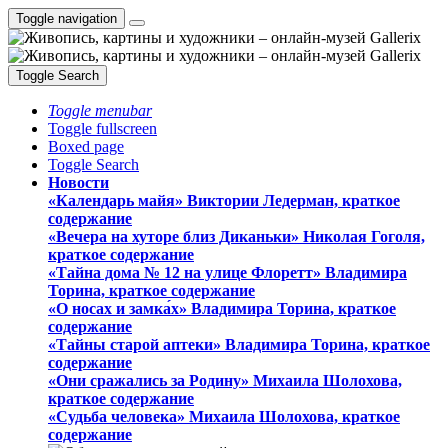
Toggle navigation
Toggle Search
Toggle menubar
Toggle fullscreen
Boxed page
Toggle Search
Новости
«Календарь майя» Виктории Ледерман, краткое
содержание
«Вечера на хуторе близ Диканьки» Николая Гоголя,
краткое содержание
«Тайна дома № 12 на улице Флоретт» Владимира
Торина, краткое содержание
«О носах и замка́х» Владимира Торина, краткое
содержание
«Тайны старой аптеки» Владимира Торина, краткое
содержание
«Они сражались за Родину» Михаила Шолохова,
краткое содержание
«Судьба человека» Михаила Шолохова, краткое
содержание