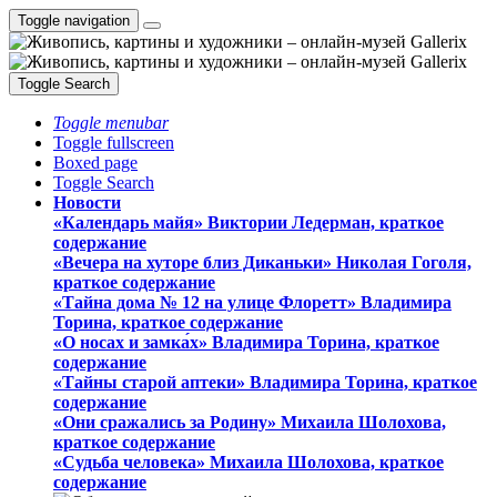
Toggle navigation
Toggle Search
Toggle menubar
Toggle fullscreen
Boxed page
Toggle Search
Новости
«Календарь майя» Виктории Ледерман, краткое
содержание
«Вечера на хуторе близ Диканьки» Николая Гоголя,
краткое содержание
«Тайна дома № 12 на улице Флоретт» Владимира
Торина, краткое содержание
«О носах и замка́х» Владимира Торина, краткое
содержание
«Тайны старой аптеки» Владимира Торина, краткое
содержание
«Они сражались за Родину» Михаила Шолохова,
краткое содержание
«Судьба человека» Михаила Шолохова, краткое
содержание