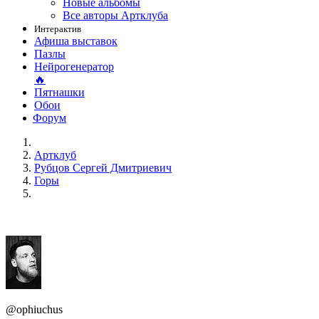
Новые альбомы
Все авторы Артклуба
Интерактив
Афиша выставок
Пазлы
Нейрогенератор
🔥
Пятнашки
Обои
Форум
Артклуб
Рубцов Сергей Дмитриевич
Горы
@ophiuchus