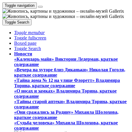
Toggle navigation
Toggle Search
Toggle menubar
Toggle fullscreen
Boxed page
Toggle Search
Новости
«Календарь майя» Виктории Ледерман, краткое
содержание
«Вечера на хуторе близ Диканьки» Николая Гоголя,
краткое содержание
«Тайна дома № 12 на улице Флоретт» Владимира
Торина, краткое содержание
«О носах и замка́х» Владимира Торина, краткое
содержание
«Тайны старой аптеки» Владимира Торина, краткое
содержание
«Они сражались за Родину» Михаила Шолохова,
краткое содержание
«Судьба человека» Михаила Шолохова, краткое
содержание