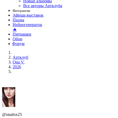
Новые альбомы
Все авторы Артклуба
Интерактив
Афиша выставок
Пазлы
Нейрогенератор
🔥
Пятнашки
Обои
Форум
Артклуб
Ona V.
2026
@onafox25