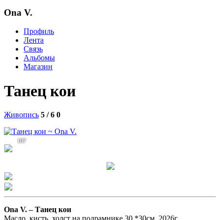
Ona V.
Профиль
Лента
Связь
Альбомы
Магазин
Танец кои
Живопись
5 / 6
0
107
Ona V. –
Танец кои
Масло, кисть, холст на подрамнике 30 *30см. 2026г