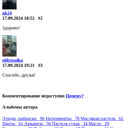
ak24
17.09.2024 18:52
#2
Здорово!
oldrusalka
17.09.2024 19:21
#3
Спасибо, друзья!
Комментирование недоступно
Почему?
Альбомы автора
Этюды, наброски 96
Натюрморты 78
Масляная пастель 62
Цветы 61
Акварель 56
Пастель сухая 34
Масло 29