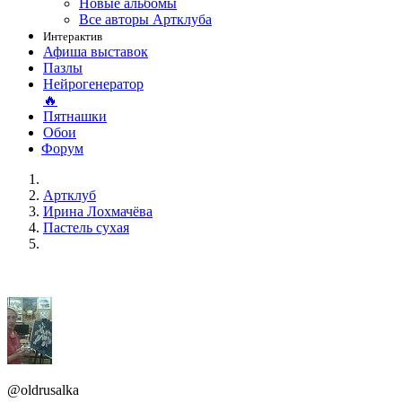
Новые альбомы
Все авторы Артклуба
Интерактив
Афиша выставок
Пазлы
Нейрогенератор
🔥
Пятнашки
Обои
Форум
Артклуб
Ирина Лохмачёва
Пастель сухая
@oldrusalka