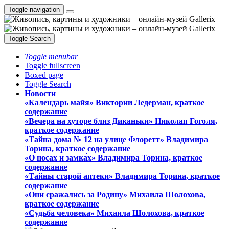
Toggle navigation
Toggle Search
Toggle menubar
Toggle fullscreen
Boxed page
Toggle Search
Новости
«Календарь майя» Виктории Ледерман, краткое
содержание
«Вечера на хуторе близ Диканьки» Николая Гоголя,
краткое содержание
«Тайна дома № 12 на улице Флоретт» Владимира
Торина, краткое содержание
«О носах и замка́х» Владимира Торина, краткое
содержание
«Тайны старой аптеки» Владимира Торина, краткое
содержание
«Они сражались за Родину» Михаила Шолохова,
краткое содержание
«Судьба человека» Михаила Шолохова, краткое
содержание