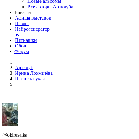
Новые альбомы
Все авторы Артклуба
Интерактив
Афиша выставок
Пазлы
Нейрогенератор
🔥
Пятнашки
Обои
Форум
Артклуб
Ирина Лохмачёва
Пастель сухая
@oldrusalka