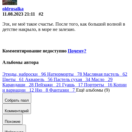
oldrusalka
11.08.2023 21:11
#2
Ээх, не моë такое счастье. После того, как большой волной в
детстве накрыло, в море не залезаю.
Комментирование недоступно
Почему?
Альбомы автора
Этюды, наброски 96
Натюрморты 78
Масляная пастель 62
Цветы 61
Акварель 56
Пастель сухая 34
Масло 29
Карандаши 28
Пейзажи 21
Гуашь 17
Портреты 16
Копии
и вариации 12
Ню 8
Фантазии 7
Ещё альбомы (9)
Собрать пазл
Комментарий
Похожие