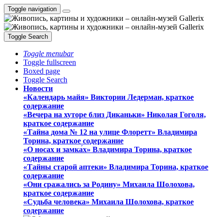
Toggle navigation
Toggle Search
Toggle menubar
Toggle fullscreen
Boxed page
Toggle Search
Новости
«Календарь майя» Виктории Ледерман, краткое
содержание
«Вечера на хуторе близ Диканьки» Николая Гоголя,
краткое содержание
«Тайна дома № 12 на улице Флоретт» Владимира
Торина, краткое содержание
«О носах и замка́х» Владимира Торина, краткое
содержание
«Тайны старой аптеки» Владимира Торина, краткое
содержание
«Они сражались за Родину» Михаила Шолохова,
краткое содержание
«Судьба человека» Михаила Шолохова, краткое
содержание