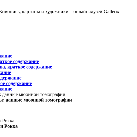
жание
раткое содержание
на, краткое содержание
жание
одержание
ое содержание
жание
ы: данные мюонной томографии
ни Рокка