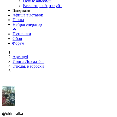
Новые альбомы
Все авторы Артклуба
Интерактив
Афиша выставок
Пазлы
Нейрогенератор
🔥
Пятнашки
Обои
Форум
Артклуб
Ирина Лохмачёва
Этюды, наброски
@oldrusalka