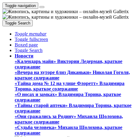
Toggle navigation
Toggle Search
Toggle menubar
Toggle fullscreen
Boxed page
Toggle Search
Новости
«Календарь майя» Виктории Ледерман, краткое
содержание
«Вечера на хуторе близ Диканьки» Николая Гоголя,
краткое содержание
«Тайна дома № 12 на улице Флоретт» Владимира
Торина, краткое содержание
«О носах и замка́х» Владимира Торина, краткое
содержание
«Тайны старой аптеки» Владимира Торина, краткое
содержание
«Они сражались за Родину» Михаила Шолохова,
краткое содержание
«Судьба человека» Михаила Шолохова, краткое
содержание