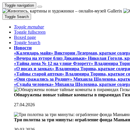
Toggle navigation
Toggle Search
Toggle menubar
Toggle fullscreen
Boxed page
Toggle Search
Новости
«Календарь майя» Виктории Ледерман, краткое содер
«Вечера на хуторе близ Диканьки» Николая Гоголя, к
«Тайна дома № 12 на улице Флоретт» Владимира Тори
«О носах и замка́х» Владимира Торина, краткое содер
«Тайны старой аптеки» Владимира Торина, краткое с
«Они сражались за Родину» Михаила Шолохова, кратк
«Судьба человека» Михаила Шолохова, краткое содер
Обнаружены новые тайные комнаты в пирамидах Гиз
27.04.2026
Три полотна за три минуты: ограбление фонда Манья
30.03.2026