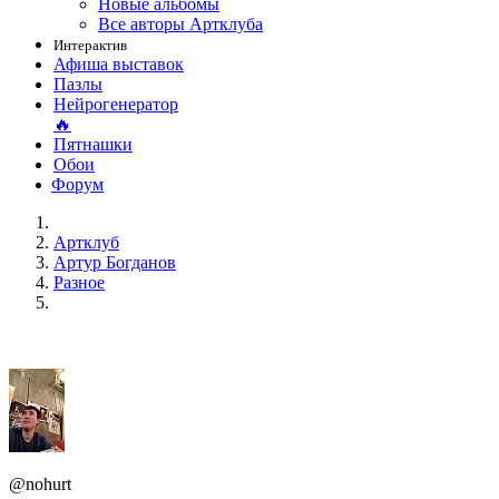
Новые альбомы
Все авторы Артклуба
Интерактив
Афиша выставок
Пазлы
Нейрогенератор
🔥
Пятнашки
Обои
Форум
Артклуб
Артур Богданов
Разное
@nohurt