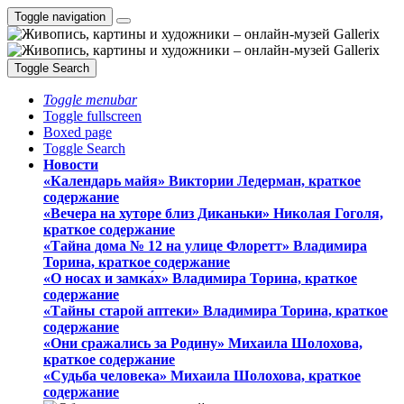
Toggle navigation
Toggle Search
Toggle menubar
Toggle fullscreen
Boxed page
Toggle Search
Новости
«Календарь майя» Виктории Ледерман, краткое
содержание
«Вечера на хуторе близ Диканьки» Николая Гоголя,
краткое содержание
«Тайна дома № 12 на улице Флоретт» Владимира
Торина, краткое содержание
«О носах и замка́х» Владимира Торина, краткое
содержание
«Тайны старой аптеки» Владимира Торина, краткое
содержание
«Они сражались за Родину» Михаила Шолохова,
краткое содержание
«Судьба человека» Михаила Шолохова, краткое
содержание