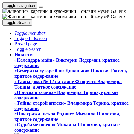
Toggle navigation
Toggle Search
Toggle menubar
Toggle fullscreen
Boxed page
Toggle Search
Новости
«Календарь майя» Виктории Ледерман, краткое
содержание
«Вечера на хуторе близ Диканьки» Николая Гоголя,
краткое содержание
«Тайна дома № 12 на улице Флоретт» Владимира
Торина, краткое содержание
«О носах и замка́х» Владимира Торина, краткое
содержание
«Тайны старой аптеки» Владимира Торина, краткое
содержание
«Они сражались за Родину» Михаила Шолохова,
краткое содержание
«Судьба человека» Михаила Шолохова, краткое
содержание