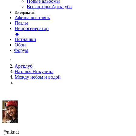
Новые альбомы
Все авторы Артклуба
Интерактив
Афиша выставок
Пазлы
Нейрогенератор
🔥
Пятнашки
Обои
Форум
Артклуб
Наталья Никулина
Между небом и водой
@niknat