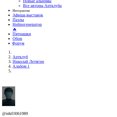
Новые альбомы
Все авторы Артклуба
Интерактив
Афиша выставок
Пазлы
Нейрогенератор
🔥
Пятнашки
Обои
Форум
Артклуб
Николай Летягин
Альбом 1
@nik03061989