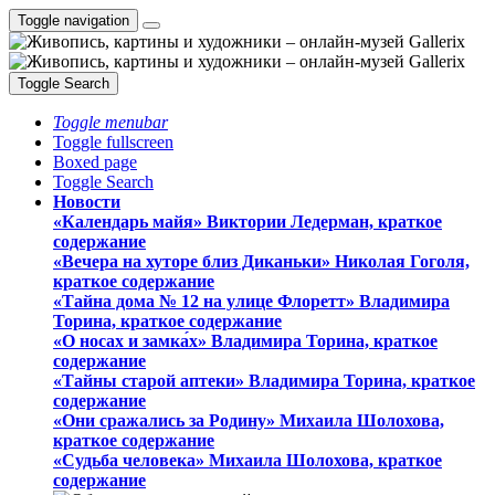
Toggle navigation
Toggle Search
Toggle menubar
Toggle fullscreen
Boxed page
Toggle Search
Новости
«Календарь майя» Виктории Ледерман, краткое
содержание
«Вечера на хуторе близ Диканьки» Николая Гоголя,
краткое содержание
«Тайна дома № 12 на улице Флоретт» Владимира
Торина, краткое содержание
«О носах и замка́х» Владимира Торина, краткое
содержание
«Тайны старой аптеки» Владимира Торина, краткое
содержание
«Они сражались за Родину» Михаила Шолохова,
краткое содержание
«Судьба человека» Михаила Шолохова, краткое
содержание