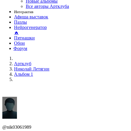
Новые альбомы
Все авторы Артклуба
Интерактив
Афиша выставок
Пазлы
Нейрогенератор
🔥
Пятнашки
Обои
Форум
Артклуб
Николай Летягин
Альбом 1
@nik03061989