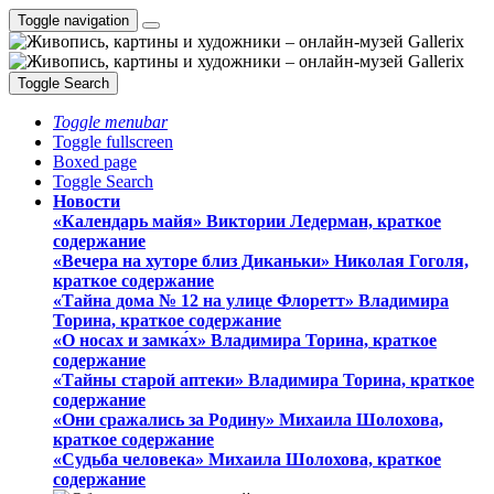
Toggle navigation
Toggle Search
Toggle menubar
Toggle fullscreen
Boxed page
Toggle Search
Новости
«Календарь майя» Виктории Ледерман, краткое
содержание
«Вечера на хуторе близ Диканьки» Николая Гоголя,
краткое содержание
«Тайна дома № 12 на улице Флоретт» Владимира
Торина, краткое содержание
«О носах и замка́х» Владимира Торина, краткое
содержание
«Тайны старой аптеки» Владимира Торина, краткое
содержание
«Они сражались за Родину» Михаила Шолохова,
краткое содержание
«Судьба человека» Михаила Шолохова, краткое
содержание