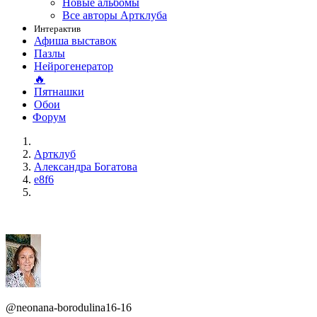
Новые альбомы
Все авторы Артклуба
Интерактив
Афиша выставок
Пазлы
Нейрогенератор
🔥
Пятнашки
Обои
Форум
Артклуб
Александра Богатова
e8f6
@neonana-borodulina16-16