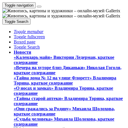
Toggle navigation
Toggle Search
Toggle menubar
Toggle fullscreen
Boxed page
Toggle Search
Новости
«Календарь майя» Виктории Ледерман, краткое
содержание
«Вечера на хуторе близ Диканьки» Николая Гоголя,
краткое содержание
«Тайна дома № 12 на улице Флоретт» Владимира
Торина, краткое содержание
«О носах и замка́х» Владимира Торина, краткое
содержание
«Тайны старой аптеки» Владимира Торина, краткое
содержание
«Они сражались за Родину» Михаила Шолохова,
краткое содержание
«Судьба человека» Михаила Шолохова, краткое
содержание