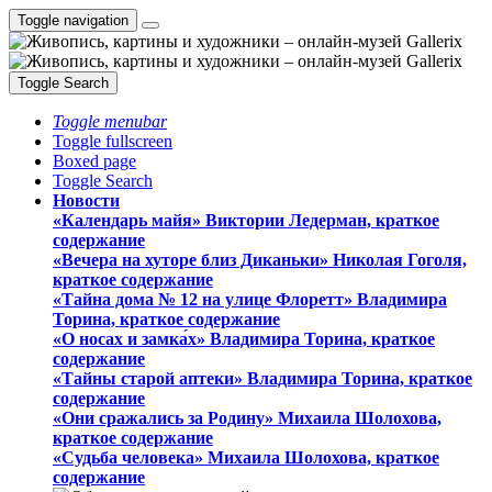
Toggle navigation
Toggle Search
Toggle menubar
Toggle fullscreen
Boxed page
Toggle Search
Новости
«Календарь майя» Виктории Ледерман, краткое
содержание
«Вечера на хуторе близ Диканьки» Николая Гоголя,
краткое содержание
«Тайна дома № 12 на улице Флоретт» Владимира
Торина, краткое содержание
«О носах и замка́х» Владимира Торина, краткое
содержание
«Тайны старой аптеки» Владимира Торина, краткое
содержание
«Они сражались за Родину» Михаила Шолохова,
краткое содержание
«Судьба человека» Михаила Шолохова, краткое
содержание