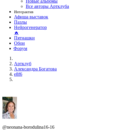
Новые альбомы
Все авторы Артклуба
Интерактив
Афиша выставок
Пазлы
Нейрогенератор
🔥
Пятнашки
Обои
Форум
Артклуб
Александра Богатова
e8f6
@neonana-borodulina16-16