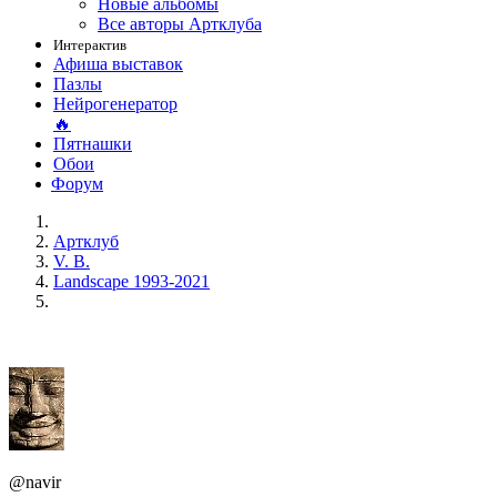
Новые альбомы
Все авторы Артклуба
Интерактив
Афиша выставок
Пазлы
Нейрогенератор
🔥
Пятнашки
Обои
Форум
Артклуб
V. B.
Landscape 1993-2021
@navir