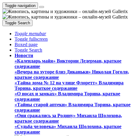
Toggle navigation
Toggle Search
Toggle menubar
Toggle fullscreen
Boxed page
Toggle Search
Новости
«Календарь майя» Виктории Ледерман, краткое
содержание
«Вечера на хуторе близ Диканьки» Николая Гоголя,
краткое содержание
«Тайна дома № 12 на улице Флоретт» Владимира
Торина, краткое содержание
«О носах и замка́х» Владимира Торина, краткое
содержание
«Тайны старой аптеки» Владимира Торина, краткое
содержание
«Они сражались за Родину» Михаила Шолохова,
краткое содержание
«Судьба человека» Михаила Шолохова, краткое
содержание