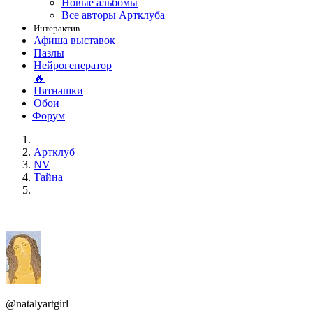
Новые альбомы
Все авторы Артклуба
Интерактив
Афиша выставок
Пазлы
Нейрогенератор
🔥
Пятнашки
Обои
Форум
Артклуб
NV
Тайна
@natalyartgirl