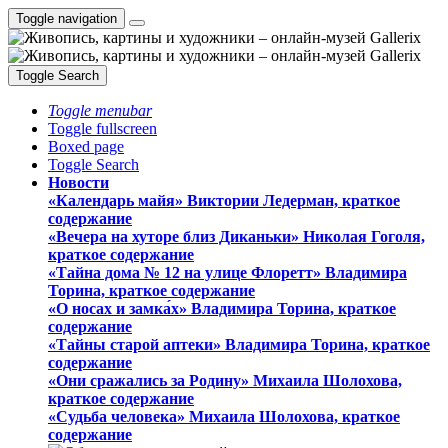
Toggle navigation
Toggle Search
Toggle menubar
Toggle fullscreen
Boxed page
Toggle Search
Новости
«Календарь майя» Виктории Ледерман, краткое
содержание
«Вечера на хуторе близ Диканьки» Николая Гоголя,
краткое содержание
«Тайна дома № 12 на улице Флоретт» Владимира
Торина, краткое содержание
«О носах и замка́х» Владимира Торина, краткое
содержание
«Тайны старой аптеки» Владимира Торина, краткое
содержание
«Они сражались за Родину» Михаила Шолохова,
краткое содержание
«Судьба человека» Михаила Шолохова, краткое
содержание