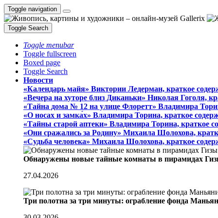
Toggle navigation
Toggle Search
Toggle menubar
Toggle fullscreen
Boxed page
Toggle Search
Новости
«Календарь майя» Виктории Ледерман, краткое содер
«Вечера на хуторе близ Диканьки» Николая Гоголя, к
«Тайна дома № 12 на улице Флоретт» Владимира Тори
«О носах и замка́х» Владимира Торина, краткое содер
«Тайны старой аптеки» Владимира Торина, краткое с
«Они сражались за Родину» Михаила Шолохова, кратк
«Судьба человека» Михаила Шолохова, краткое содер
Обнаружены новые тайные комнаты в пирамидах Гиз
27.04.2026
Три полотна за три минуты: ограбление фонда Манья
30.03.2026