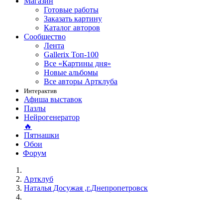
Магазин
Готовые работы
Заказать картину
Каталог авторов
Сообщество
Лента
Gallerix Топ-100
Все «Картины дня»
Новые альбомы
Все авторы Артклуба
Интерактив
Афиша выставок
Пазлы
Нейрогенератор
🔥
Пятнашки
Обои
Форум
Артклуб
Наталья Досужая ,г.Днепропетровск