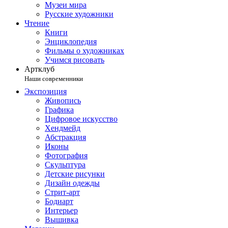
Музеи мира
Русские художники
Чтение
Книги
Энциклопедия
Фильмы о художниках
Учимся рисовать
Артклуб
Наши современники
Экспозиция
Живопись
Графика
Цифровое искусство
Хендмейд
Абстракция
Иконы
Фотография
Скульптура
Детские рисунки
Дизайн одежды
Стрит-арт
Бодиарт
Интерьер
Вышивка