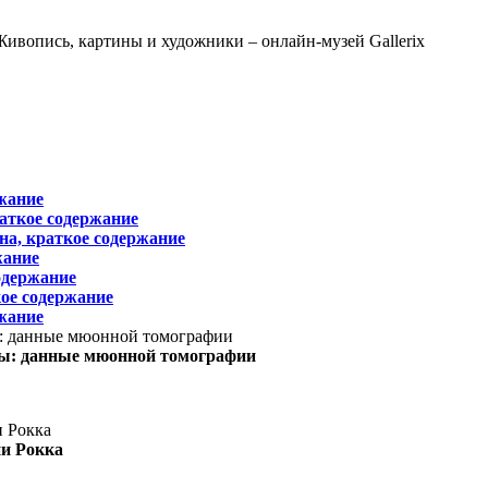
жание
раткое содержание
на, краткое содержание
жание
одержание
ое содержание
жание
ы: данные мюонной томографии
ни Рокка