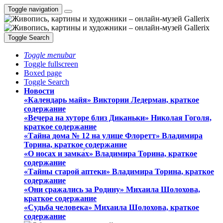
Toggle navigation
Toggle Search
Toggle menubar
Toggle fullscreen
Boxed page
Toggle Search
Новости
«Календарь майя» Виктории Ледерман, краткое
содержание
«Вечера на хуторе близ Диканьки» Николая Гоголя,
краткое содержание
«Тайна дома № 12 на улице Флоретт» Владимира
Торина, краткое содержание
«О носах и замка́х» Владимира Торина, краткое
содержание
«Тайны старой аптеки» Владимира Торина, краткое
содержание
«Они сражались за Родину» Михаила Шолохова,
краткое содержание
«Судьба человека» Михаила Шолохова, краткое
содержание