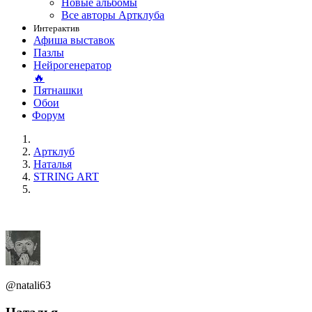
Новые альбомы
Все авторы Артклуба
Интерактив
Афиша выставок
Пазлы
Нейрогенератор
🔥
Пятнашки
Обои
Форум
Артклуб
Наталья
STRING ART
@natali63