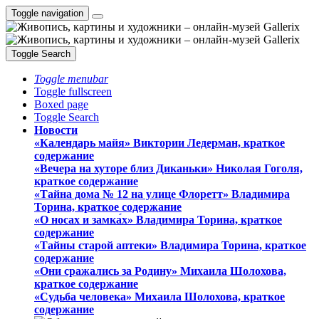
Toggle navigation
Toggle Search
Toggle menubar
Toggle fullscreen
Boxed page
Toggle Search
Новости
«Календарь майя» Виктории Ледерман, краткое
содержание
«Вечера на хуторе близ Диканьки» Николая Гоголя,
краткое содержание
«Тайна дома № 12 на улице Флоретт» Владимира
Торина, краткое содержание
«О носах и замка́х» Владимира Торина, краткое
содержание
«Тайны старой аптеки» Владимира Торина, краткое
содержание
«Они сражались за Родину» Михаила Шолохова,
краткое содержание
«Судьба человека» Михаила Шолохова, краткое
содержание