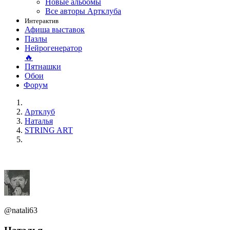
Новые альбомы
Все авторы Артклуба
Интерактив
Афиша выставок
Пазлы
Нейрогенератор
🔥
Пятнашки
Обои
Форум
Артклуб
Наталья
STRING ART
@natali63