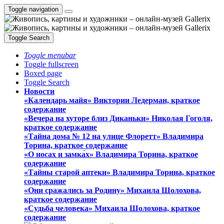
Toggle navigation
Toggle Search
Toggle menubar
Toggle fullscreen
Boxed page
Toggle Search
Новости
«Календарь майя» Виктории Ледерман, краткое
содержание
«Вечера на хуторе близ Диканьки» Николая Гоголя,
краткое содержание
«Тайна дома № 12 на улице Флоретт» Владимира
Торина, краткое содержание
«О носах и замка́х» Владимира Торина, краткое
содержание
«Тайны старой аптеки» Владимира Торина, краткое
содержание
«Они сражались за Родину» Михаила Шолохова,
краткое содержание
«Судьба человека» Михаила Шолохова, краткое
содержание