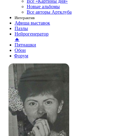
Все «Картины дня»
Новые альбомы
Все авторы Артклуба
Интерактив
Афиша выставок
Пазлы
Нейрогенератор
🔥
Пятнашки
Обои
Форум