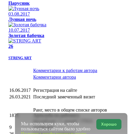
Парусник
03.08.2017
Лунная ночь
10.07.2017
Золотая бабочка
26
STRING ART
Комментарии к работам автора
Комментарии автора
16.06.2017
Регистрация на сайте
26.03.2021
Последний замеченный визит
Ранг, место в общем списке авторов
1871
Артклуба по рейтингу
(высший ранг = 1, низший = 57922)
Мы используем куки, чтобы
Хорошо
9
Альбомов
пользоваться сайтом было удобно
Политика конфиденциальности
26
Страниц в альбомах