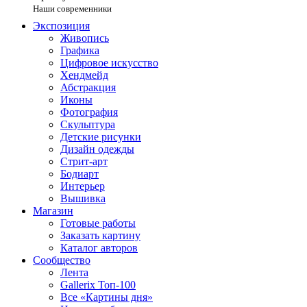
Наши современники
Экспозиция
Живопись
Графика
Цифровое искусство
Хендмейд
Абстракция
Иконы
Фотография
Скульптура
Детские рисунки
Дизайн одежды
Стрит-арт
Бодиарт
Интерьер
Вышивка
Магазин
Готовые работы
Заказать картину
Каталог авторов
Сообщество
Лента
Gallerix Топ-100
Все «Картины дня»