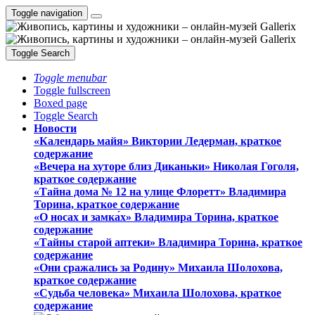
Toggle navigation
Toggle Search
Toggle menubar
Toggle fullscreen
Boxed page
Toggle Search
Новости
«Календарь майя» Виктории Ледерман, краткое
содержание
«Вечера на хуторе близ Диканьки» Николая Гоголя,
краткое содержание
«Тайна дома № 12 на улице Флоретт» Владимира
Торина, краткое содержание
«О носах и замка́х» Владимира Торина, краткое
содержание
«Тайны старой аптеки» Владимира Торина, краткое
содержание
«Они сражались за Родину» Михаила Шолохова,
краткое содержание
«Судьба человека» Михаила Шолохова, краткое
содержание