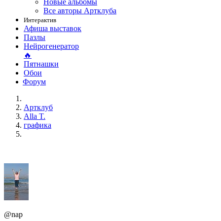
Новые альбомы
Все авторы Артклуба
Интерактив
Афиша выставок
Пазлы
Нейрогенератор
🔥
Пятнашки
Обои
Форум
Артклуб
Alla T.
графика
@nap