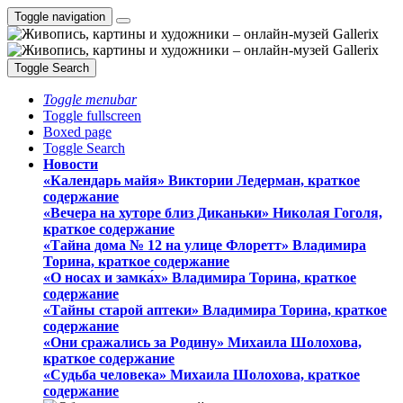
Toggle navigation
Toggle Search
Toggle menubar
Toggle fullscreen
Boxed page
Toggle Search
Новости
«Календарь майя» Виктории Ледерман, краткое
содержание
«Вечера на хуторе близ Диканьки» Николая Гоголя,
краткое содержание
«Тайна дома № 12 на улице Флоретт» Владимира
Торина, краткое содержание
«О носах и замка́х» Владимира Торина, краткое
содержание
«Тайны старой аптеки» Владимира Торина, краткое
содержание
«Они сражались за Родину» Михаила Шолохова,
краткое содержание
«Судьба человека» Михаила Шолохова, краткое
содержание