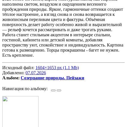
наполнена светом, воздухом и ощущением весеннего
пробуждения природы. Яркие, гармоничные оттенки создают
тёплое настроение, а взгляд снова и снова возвращается к
живописным переливам цвета и фактуры. Объёмная
поверхность делает работу особенно живой и выразительной
— рельеф хочется рассматривать и даже трогать руками.
Работа станет стильным акцентом в интерьере спальни,
гостиной, кабинета или детской комнаты, добавляя
пространству уют, спокойствие и индивидуальность. Картина
готова к размещению. Торцы прокрашены - багет не нужен.
Есть крепление.
Исходный файл:
1604×1653 px (1.1 Mb)
Добавлено:
07.07.2026
Альбом:
Созерцание природы. Пейзажи
Навигация по альбому: