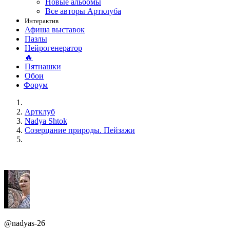
Новые альбомы
Все авторы Артклуба
Интерактив
Афиша выставок
Пазлы
Нейрогенератор
🔥
Пятнашки
Обои
Форум
Артклуб
Nadya Shtok
Созерцание природы. Пейзажи
@nadyas-26