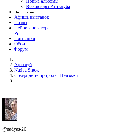
Новые альбомы
Все авторы Артклуба
Интерактив
Афиша выставок
Пазлы
Нейрогенератор
🔥
Пятнашки
Обои
Форум
Артклуб
Nadya Shtok
Созерцание природы. Пейзажи
@nadyas-26