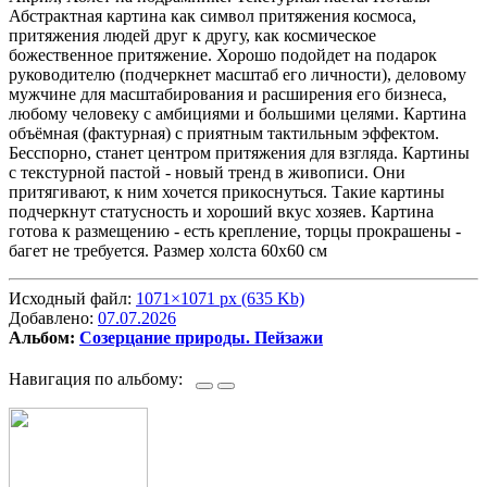
Абстрактная картина как символ притяжения космоса,
притяжения людей друг к другу, как космическое
божественное притяжение. Хорошо подойдет на подарок
руководителю (подчеркнет масштаб его личности), деловому
мужчине для масштабирования и расширения его бизнеса,
любому человеку с амбициями и большими целями. Картина
объёмная (фактурная) с приятным тактильным эффектом.
Бесспорно, станет центром притяжения для взгляда. Картины
с текстурной пастой - новый тренд в живописи. Они
притягивают, к ним хочется прикоснуться. Такие картины
подчеркнут статусность и хороший вкус хозяев. Картина
готова к размещению - есть крепление, торцы прокрашены -
багет не требуется. Размер холста 60х60 см
Исходный файл:
1071×1071 px (635 Kb)
Добавлено:
07.07.2026
Альбом:
Созерцание природы. Пейзажи
Навигация по альбому: