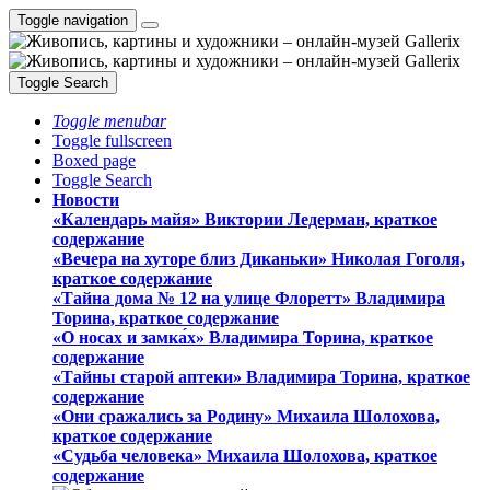
Toggle navigation
Toggle Search
Toggle menubar
Toggle fullscreen
Boxed page
Toggle Search
Новости
«Календарь майя» Виктории Ледерман, краткое
содержание
«Вечера на хуторе близ Диканьки» Николая Гоголя,
краткое содержание
«Тайна дома № 12 на улице Флоретт» Владимира
Торина, краткое содержание
«О носах и замка́х» Владимира Торина, краткое
содержание
«Тайны старой аптеки» Владимира Торина, краткое
содержание
«Они сражались за Родину» Михаила Шолохова,
краткое содержание
«Судьба человека» Михаила Шолохова, краткое
содержание