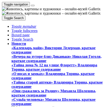
Toggle navigation
Toggle Search
Toggle menubar
Toggle fullscreen
Boxed page
Toggle Search
Новости
«Календарь майя» Виктории Ледерман, краткое
содержание
«Вечера на хуторе близ Диканьки» Николая Гоголя,
краткое содержание
«Тайна дома № 12 на улице Флоретт» Владимира
Торина, краткое содержание
«О носах и замка́х» Владимира Торина, краткое
содержание
«Тайны старой аптеки» Владимира Торина, краткое
содержание
«Они сражались за Родину» Михаила Шолохова,
краткое содержание
«Судьба человека» Михаила Шолохова, краткое
содержание