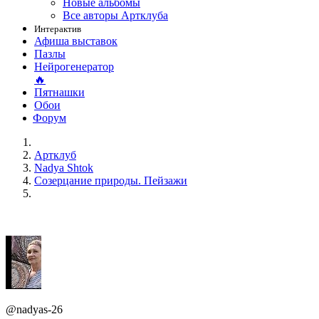
Новые альбомы
Все авторы Артклуба
Интерактив
Афиша выставок
Пазлы
Нейрогенератор
🔥
Пятнашки
Обои
Форум
Артклуб
Nadya Shtok
Созерцание природы. Пейзажи
@nadyas-26