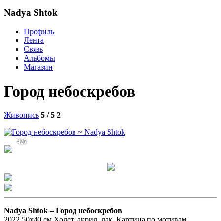
Nadya Shtok
Профиль
Лента
Связь
Альбомы
Магазин
Город небоскребов
Живопись
5 / 5
2
426
Nadya Shtok –
Город небоскребов
2022 50х40 см Холст, акрил, лак. Картина по мотивам