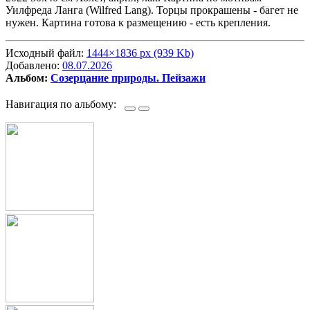
Уилфреда Ланга (Wilfred Lang). Торцы прокрашены - багет не
нужен. Картина готова к размещению - есть крепления.
Исходный файл:
1444×1836 px (939 Kb)
Добавлено:
08.07.2026
Альбом:
Созерцание природы. Пейзажи
Навигация по альбому: