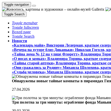
Toggle navigation
Toggle Search
Toggle menubar
Toggle fullscreen
Boxed page
Toggle Search
Новости
«Календарь майя» Виктории Ледерман, краткое содер
«Вечера на хуторе близ Диканьки» Николая Гоголя, к
«Тайна дома № 12 на улице Флоретт» Владимира Тори
«О носах и замка́х» Владимира Торина, краткое содер
«Тайны старой аптеки» Владимира Торина, краткое с
«Они сражались за Родину» Михаила Шолохова, кратк
«Судьба человека» Михаила Шолохова, краткое содер
Обнаружены новые тайные комнаты в пирамидах Гиз
27.04.2026
Три полотна за три минуты: ограбление фонда Манья
30.03.2026