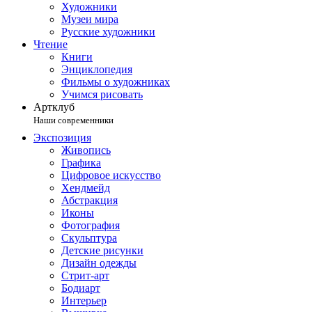
Художники
Музеи мира
Русские художники
Чтение
Книги
Энциклопедия
Фильмы о художниках
Учимся рисовать
Артклуб
Наши современники
Экспозиция
Живопись
Графика
Цифровое искусство
Хендмейд
Абстракция
Иконы
Фотография
Скульптура
Детские рисунки
Дизайн одежды
Стрит-арт
Бодиарт
Интерьер