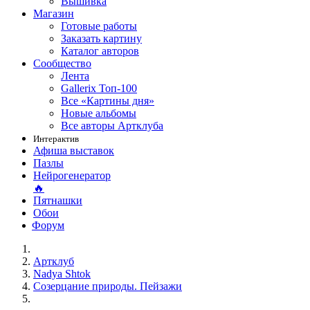
Вышивка
Магазин
Готовые работы
Заказать картину
Каталог авторов
Сообщество
Лента
Gallerix Топ-100
Все «Картины дня»
Новые альбомы
Все авторы Артклуба
Интерактив
Афиша выставок
Пазлы
Нейрогенератор
🔥
Пятнашки
Обои
Форум
Артклуб
Nadya Shtok
Созерцание природы. Пейзажи