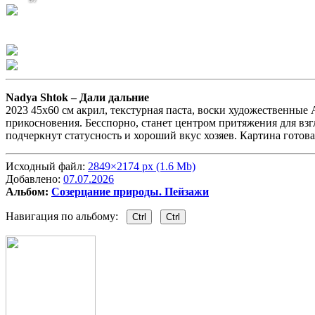
Nadya Shtok –
Дали дальние
2023 45х60 см акрил, текстурная паста, воски художественные А
прикосновения. Бесспорно, станет центром притяжения для взг
подчеркнут статусность и хороший вкус хозяев. Картина готова
Исходный файл:
2849×2174 px (1.6 Mb)
Добавлено:
07.07.2026
Альбом:
Созерцание природы. Пейзажи
Навигация по альбому:
Ctrl
Ctrl