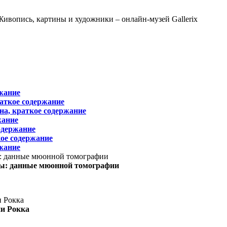
жание
раткое содержание
на, краткое содержание
жание
одержание
ое содержание
жание
ы: данные мюонной томографии
ни Рокка