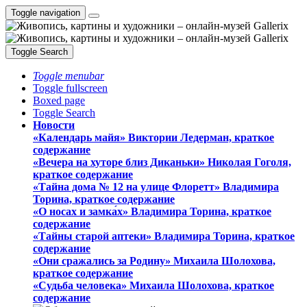
Toggle navigation
Toggle Search
Toggle menubar
Toggle fullscreen
Boxed page
Toggle Search
Новости
«Календарь майя» Виктории Ледерман, краткое
содержание
«Вечера на хуторе близ Диканьки» Николая Гоголя,
краткое содержание
«Тайна дома № 12 на улице Флоретт» Владимира
Торина, краткое содержание
«О носах и замка́х» Владимира Торина, краткое
содержание
«Тайны старой аптеки» Владимира Торина, краткое
содержание
«Они сражались за Родину» Михаила Шолохова,
краткое содержание
«Судьба человека» Михаила Шолохова, краткое
содержание