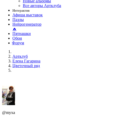
Новые альбомы
Все авторы Артклуба
Интерактив
Афиша выставок
Пазлы
Нейрогенератор
🔥
Пятнашки
Обои
Форум
Артклуб
Елена Гагарина
Цветочный ряд
@myxa