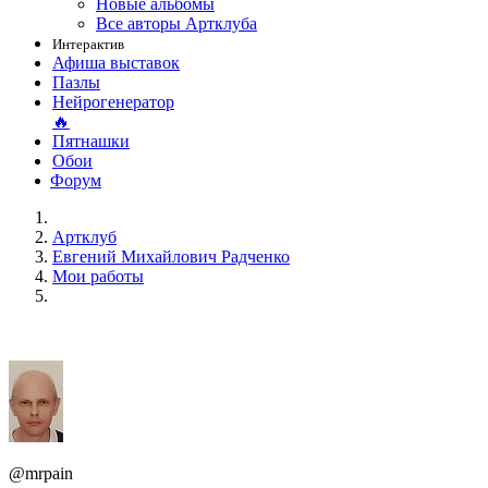
Новые альбомы
Все авторы Артклуба
Интерактив
Афиша выставок
Пазлы
Нейрогенератор
🔥
Пятнашки
Обои
Форум
Артклуб
Евгений Михайлович Радченко
Мои работы
@mrpain