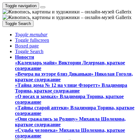
Toggle navigation
Toggle Search
Toggle menubar
Toggle fullscreen
Boxed page
Toggle Search
Новости
«Календарь майя» Виктории Ледерман, краткое
содержание
«Вечера на хуторе близ Диканьки» Николая Гоголя,
краткое содержание
«Тайна дома № 12 на улице Флоретт» Владимира
Торина, краткое содержание
«О носах и замка́х» Владимира Торина, краткое
содержание
«Тайны старой аптеки» Владимира Торина, краткое
содержание
«Они сражались за Родину» Михаила Шолохова,
краткое содержание
«Судьба человека» Михаила Шолохова, краткое
содержание