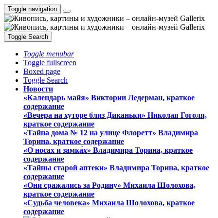
Toggle navigation
Toggle Search
Toggle menubar
Toggle fullscreen
Boxed page
Toggle Search
Новости
«Календарь майя» Виктории Ледерман, краткое
содержание
«Вечера на хуторе близ Диканьки» Николая Гоголя,
краткое содержание
«Тайна дома № 12 на улице Флоретт» Владимира
Торина, краткое содержание
«О носах и замка́х» Владимира Торина, краткое
содержание
«Тайны старой аптеки» Владимира Торина, краткое
содержание
«Они сражались за Родину» Михаила Шолохова,
краткое содержание
«Судьба человека» Михаила Шолохова, краткое
содержание