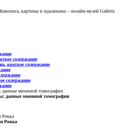
жание
раткое содержание
на, краткое содержание
жание
одержание
ое содержание
жание
ы: данные мюонной томографии
ни Рокка