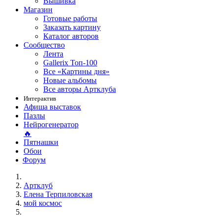
Вышивка
Магазин
Готовые работы
Заказать картину
Каталог авторов
Сообщество
Лента
Gallerix Топ-100
Все «Картины дня»
Новые альбомы
Все авторы Артклуба
Интерактив
Афиша выставок
Пазлы
Нейрогенератор
🔥
Пятнашки
Обои
Форум
Артклуб
Елена Терпиловская
мой космос