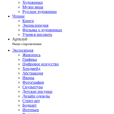
Художники
Музеи мира
Русские художники
Чтение
Книги
Энциклопедия
Фильмы о художниках
Учимся рисовать
Артклуб
Наши современники
Экспозиция
Живопись
Графика
Цифровое искусство
Хендмейд
Абстракция
Иконы
Фотография
Скульптура
Детские рисунки
Дизайн одежды
Стрит-арт
Бодиарт
Интерьер