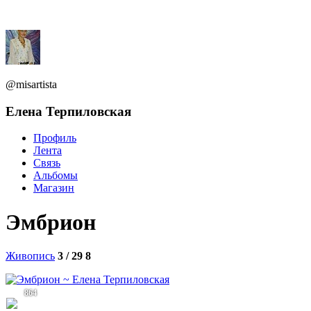
@misartista
Елена Терпиловская
Профиль
Лента
Связь
Альбомы
Магазин
Эмбрион
Живопись
3 / 29
8
864