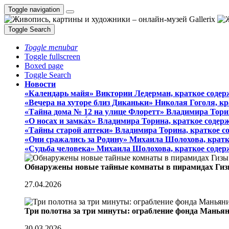
Toggle navigation
Toggle Search
Toggle menubar
Toggle fullscreen
Boxed page
Toggle Search
Новости
«Календарь майя» Виктории Ледерман, краткое содер
«Вечера на хуторе близ Диканьки» Николая Гоголя, к
«Тайна дома № 12 на улице Флоретт» Владимира Тори
«О носах и замка́х» Владимира Торина, краткое содер
«Тайны старой аптеки» Владимира Торина, краткое с
«Они сражались за Родину» Михаила Шолохова, кратк
«Судьба человека» Михаила Шолохова, краткое содер
Обнаружены новые тайные комнаты в пирамидах Гиз
27.04.2026
Три полотна за три минуты: ограбление фонда Манья
30.03.2026