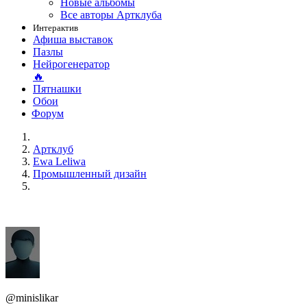
Новые альбомы
Все авторы Артклуба
Интерактив
Афиша выставок
Пазлы
Нейрогенератор
🔥
Пятнашки
Обои
Форум
Артклуб
Ewa Leliwa
Промышленный дизайн
@minislikar