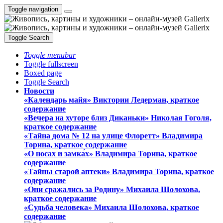
Toggle navigation
Toggle Search
Toggle menubar
Toggle fullscreen
Boxed page
Toggle Search
Новости
«Календарь майя» Виктории Ледерман, краткое
содержание
«Вечера на хуторе близ Диканьки» Николая Гоголя,
краткое содержание
«Тайна дома № 12 на улице Флоретт» Владимира
Торина, краткое содержание
«О носах и замка́х» Владимира Торина, краткое
содержание
«Тайны старой аптеки» Владимира Торина, краткое
содержание
«Они сражались за Родину» Михаила Шолохова,
краткое содержание
«Судьба человека» Михаила Шолохова, краткое
содержание