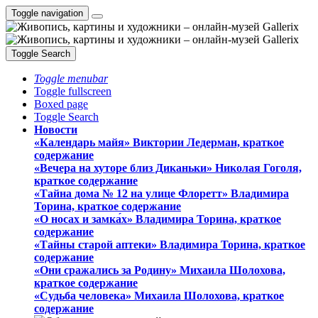
Toggle navigation
Toggle Search
Toggle menubar
Toggle fullscreen
Boxed page
Toggle Search
Новости
«Календарь майя» Виктории Ледерман, краткое
содержание
«Вечера на хуторе близ Диканьки» Николая Гоголя,
краткое содержание
«Тайна дома № 12 на улице Флоретт» Владимира
Торина, краткое содержание
«О носах и замка́х» Владимира Торина, краткое
содержание
«Тайны старой аптеки» Владимира Торина, краткое
содержание
«Они сражались за Родину» Михаила Шолохова,
краткое содержание
«Судьба человека» Михаила Шолохова, краткое
содержание