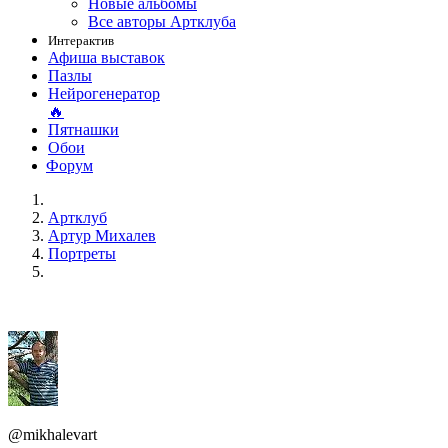
Новые альбомы
Все авторы Артклуба
Интерактив
Афиша выставок
Пазлы
Нейрогенератор
🔥
Пятнашки
Обои
Форум
Артклуб
Артур Михалев
Портреты
@mikhalevart