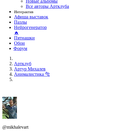
Новые альбомы
Все авторы Артклуба
Интерактив
Афиша выставок
Пазлы
Нейрогенератор
🔥
Пятнашки
Обои
Форум
Артклуб
Артур Михалев
Анималистика 🐅
@mikhalevart