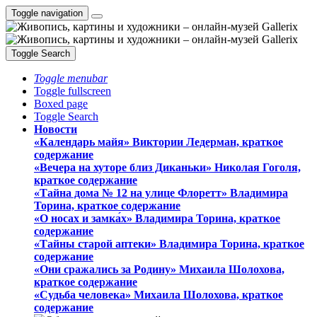
Toggle navigation
Toggle Search
Toggle menubar
Toggle fullscreen
Boxed page
Toggle Search
Новости
«Календарь майя» Виктории Ледерман, краткое
содержание
«Вечера на хуторе близ Диканьки» Николая Гоголя,
краткое содержание
«Тайна дома № 12 на улице Флоретт» Владимира
Торина, краткое содержание
«О носах и замка́х» Владимира Торина, краткое
содержание
«Тайны старой аптеки» Владимира Торина, краткое
содержание
«Они сражались за Родину» Михаила Шолохова,
краткое содержание
«Судьба человека» Михаила Шолохова, краткое
содержание