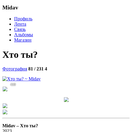
Midav
Профиль
Лента
Связь
Альбомы
Магазин
Хто ты?
Фотография
81 / 231
4
410
Midav –
Хто ты?
2023