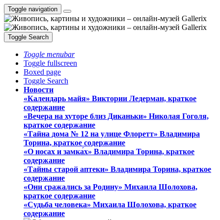
Toggle navigation
Toggle Search
Toggle menubar
Toggle fullscreen
Boxed page
Toggle Search
Новости
«Календарь майя» Виктории Ледерман, краткое
содержание
«Вечера на хуторе близ Диканьки» Николая Гоголя,
краткое содержание
«Тайна дома № 12 на улице Флоретт» Владимира
Торина, краткое содержание
«О носах и замка́х» Владимира Торина, краткое
содержание
«Тайны старой аптеки» Владимира Торина, краткое
содержание
«Они сражались за Родину» Михаила Шолохова,
краткое содержание
«Судьба человека» Михаила Шолохова, краткое
содержание