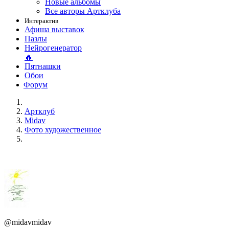
Новые альбомы
Все авторы Артклуба
Интерактив
Афиша выставок
Пазлы
Нейрогенератор
🔥
Пятнашки
Обои
Форум
Артклуб
Midav
Фото художественное
@midavmidav