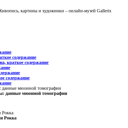
жание
раткое содержание
на, краткое содержание
жание
одержание
ое содержание
жание
ы: данные мюонной томографии
ни Рокка