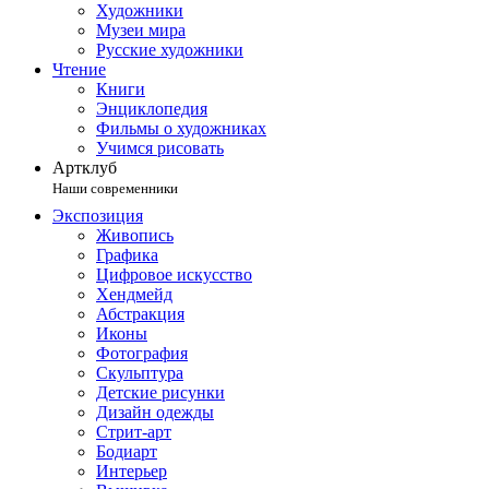
Художники
Музеи мира
Русские художники
Чтение
Книги
Энциклопедия
Фильмы о художниках
Учимся рисовать
Артклуб
Наши современники
Экспозиция
Живопись
Графика
Цифровое искусство
Хендмейд
Абстракция
Иконы
Фотография
Скульптура
Детские рисунки
Дизайн одежды
Стрит-арт
Бодиарт
Интерьер