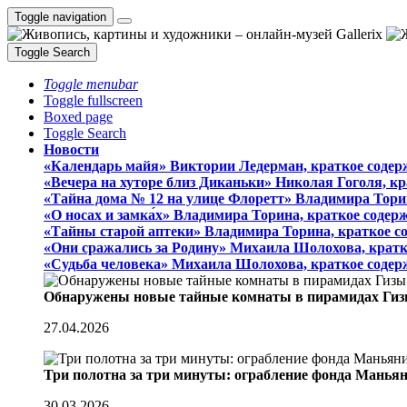
Toggle navigation
Toggle Search
Toggle menubar
Toggle fullscreen
Boxed page
Toggle Search
Новости
«Календарь майя» Виктории Ледерман, краткое содер
«Вечера на хуторе близ Диканьки» Николая Гоголя, к
«Тайна дома № 12 на улице Флоретт» Владимира Тори
«О носах и замка́х» Владимира Торина, краткое содер
«Тайны старой аптеки» Владимира Торина, краткое с
«Они сражались за Родину» Михаила Шолохова, кратк
«Судьба человека» Михаила Шолохова, краткое содер
Обнаружены новые тайные комнаты в пирамидах Гиз
27.04.2026
Три полотна за три минуты: ограбление фонда Манья
30.03.2026