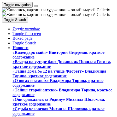
Toggle navigation
Toggle Search
Toggle menubar
Toggle fullscreen
Boxed page
Toggle Search
Новости
«Календарь майя» Виктории Ледерман, краткое
содержание
«Вечера на хуторе близ Диканьки» Николая Гоголя,
краткое содержание
«Тайна дома № 12 на улице Флоретт» Владимира
Торина, краткое содержание
«О носах и замка́х» Владимира Торина, краткое
содержание
«Тайны старой аптеки» Владимира Торина, краткое
содержание
«Они сражались за Родину» Михаила Шолохова,
краткое содержание
«Судьба человека» Михаила Шолохова, краткое
содержание