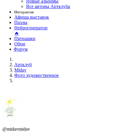
Новые альбомы
Все авторы Артклуба
Интерактив
Афиша выставок
Пазлы
Нейрогенератор
🔥
Пятнашки
Обои
Форум
Артклуб
Midav
Фото художественное
@midavmidav