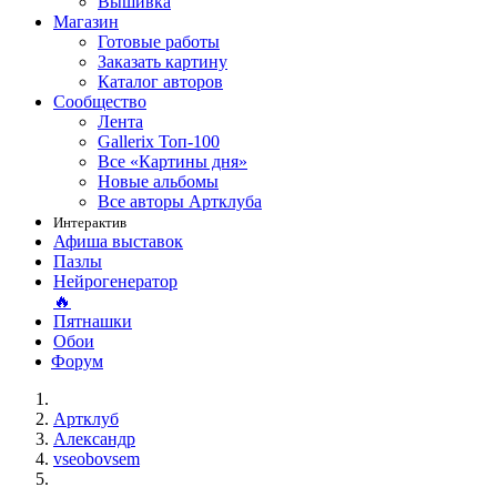
Вышивка
Магазин
Готовые работы
Заказать картину
Каталог авторов
Сообщество
Лента
Gallerix Топ-100
Все «Картины дня»
Новые альбомы
Все авторы Артклуба
Интерактив
Афиша выставок
Пазлы
Нейрогенератор
🔥
Пятнашки
Обои
Форум
Артклуб
Александр
vseobovsem