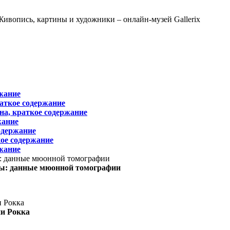
жание
раткое содержание
на, краткое содержание
жание
одержание
ое содержание
жание
ы: данные мюонной томографии
ни Рокка