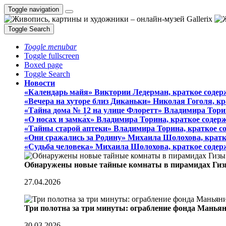
Toggle navigation
Toggle Search
Toggle menubar
Toggle fullscreen
Boxed page
Toggle Search
Новости
«Календарь майя» Виктории Ледерман, краткое содер
«Вечера на хуторе близ Диканьки» Николая Гоголя, к
«Тайна дома № 12 на улице Флоретт» Владимира Тори
«О носах и замка́х» Владимира Торина, краткое содер
«Тайны старой аптеки» Владимира Торина, краткое с
«Они сражались за Родину» Михаила Шолохова, кратк
«Судьба человека» Михаила Шолохова, краткое содер
Обнаружены новые тайные комнаты в пирамидах Гиз
27.04.2026
Три полотна за три минуты: ограбление фонда Манья
30.03.2026