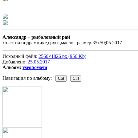
Александр –
рыболовный рай
холст на подрамнике,грунт,масло...размер 35х50;05.2017
Исходный файл:
2560×1826 px (956 Kb)
Добавлено:
25.05.2017
Альбом:
vseobovsem
Навигация по альбому:
Ctrl
Ctrl