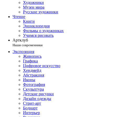
Художники
Музеи мира
Русские художники
Чтение
Книги
Энциклопедия
Фильмы о художниках
Учимся рисовать
Артклуб
Наши современники
Экспозиция
Живопись
Графика
Цифровое искусство
Хендмейд
Абстракция
Иконы
Фотография
Скульптура
Детские рисунки
Дизайн одежды
Стрит-арт
Бодиарт
Интерьер