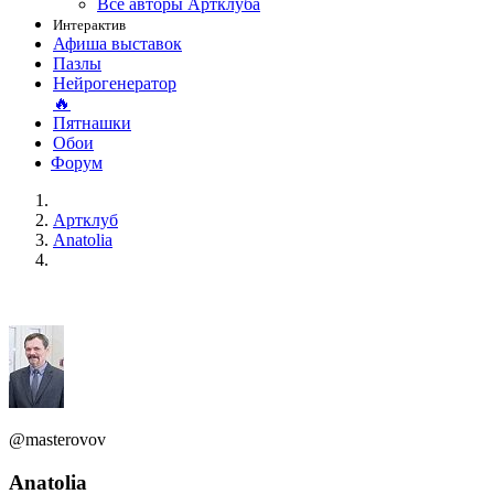
Все авторы Артклуба
Интерактив
Афиша выставок
Пазлы
Нейрогенератор
🔥
Пятнашки
Обои
Форум
Артклуб
Anatolia
@masterovov
Anatolia