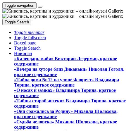
Toggle navigation
Toggle Search
Toggle menubar
Toggle fullscreen
Boxed page
Toggle Search
Новости
«Календарь майя» Виктории Ледерман, краткое
содержание
«Вечера на хуторе близ Диканьки» Николая Гоголя,
краткое содержание
«Тайна дома № 12 на улице Флоретт» Владимира
Торина, краткое содержание
«О носах и замка́х» Владимира Торина, краткое
содержание
«Тайны старой аптеки» Владимира Торина, краткое
содержание
«Они сражались за Родину» Михаила Шолохова,
краткое содержание
«Судьба человека» Михаила Шолохова, краткое
содержание