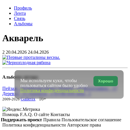
Профиль
Лента
Связь
Альбомы
Акварель
2
20.04.2026
24.04.2026
Альбомы автора
Мы используем куки, чтобы
Хорошо
пользоваться сайтом было удобно
Пейзаж 44
Рабочая папка ( Разное) 25
Фотографии. 17
Политика конфиденциальности
Деревня 15
Акварель 2
XVIII-XIX века 1
Gallerix
16+
2009-2026
Помощь
F.A.Q.
О сайте
Контакты
Поддержать проект
Правила
Пользовательское соглашение
Политика конфиденциальности
Авторские права