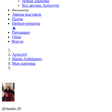
Новые альбомы
Все авторы Артклуба
Интерактив
Афиша выставок
Пазлы
Нейрогенератор
🔥
Пятнашки
Обои
Форум
Артклуб
Martin Ashkhatoev
Мои картины
@martin-20