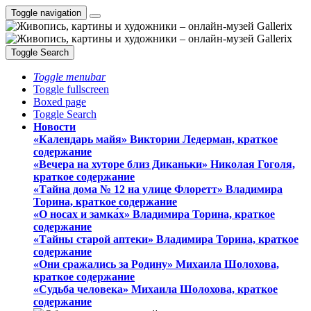
Toggle navigation
Toggle Search
Toggle menubar
Toggle fullscreen
Boxed page
Toggle Search
Новости
«Календарь майя» Виктории Ледерман, краткое
содержание
«Вечера на хуторе близ Диканьки» Николая Гоголя,
краткое содержание
«Тайна дома № 12 на улице Флоретт» Владимира
Торина, краткое содержание
«О носах и замка́х» Владимира Торина, краткое
содержание
«Тайны старой аптеки» Владимира Торина, краткое
содержание
«Они сражались за Родину» Михаила Шолохова,
краткое содержание
«Судьба человека» Михаила Шолохова, краткое
содержание