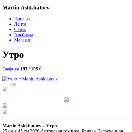
Martin Ashkhatoev
Профиль
Лента
Связь
Альбомы
Магазин
Утро
Графика
193 / 195
0
236
Martin Ashkhatoev –
Утро
25 см х 45 см 2026 Авторская техника. Бритва. Засвеченная