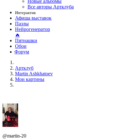
Новые альбомы
Все авторы Артклуба
Интерактив
Афиша выставок
Пазлы
Нейрогенератор
🔥
Пятнашки
Обои
Форум
Артклуб
Martin Ashkhatoev
Мои картины
@martin-20