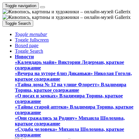
Toggle navigation
Toggle Search
Toggle menubar
Toggle fullscreen
Boxed page
Toggle Search
Новости
«Календарь майя» Виктории Ледерман, краткое
содержание
«Вечера на хуторе близ Диканьки» Николая Гоголя,
краткое содержание
«Тайна дома № 12 на улице Флоретт» Владимира
Торина, краткое содержание
«О носах и замка́х» Владимира Торина, краткое
содержание
«Тайны старой аптеки» Владимира Торина, краткое
содержание
«Они сражались за Родину» Михаила Шолохова,
краткое содержание
«Судьба человека» Михаила Шолохова, краткое
содержание