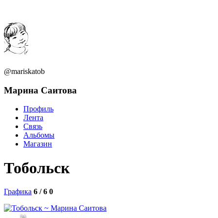
@mariskatob
Марина Саитова
Профиль
Лента
Связь
Альбомы
Магазин
Тобольск
Графика
6 / 6
0
34