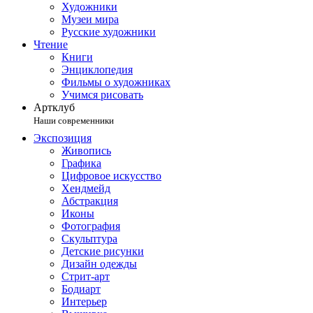
Художники
Музеи мира
Русские художники
Чтение
Книги
Энциклопедия
Фильмы о художниках
Учимся рисовать
Артклуб
Наши современники
Экспозиция
Живопись
Графика
Цифровое искусство
Хендмейд
Абстракция
Иконы
Фотография
Скульптура
Детские рисунки
Дизайн одежды
Стрит-арт
Бодиарт
Интерьер