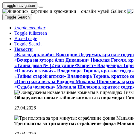
Toggle navigation
Toggle Search
Toggle menubar
Toggle fullscreen
Boxed page
Toggle Search
Новости
«Календарь майя» Виктории Ледерман, краткое содер
«Вечера на хуторе близ Диканьки» Николая Гоголя, к
«Тайна дома № 12 на улице Флоретт» Владимира Тори
«О носах и замка́х» Владимира Торина, краткое содер
«Тайны старой аптеки» Владимира Торина, краткое с
«Они сражались за Родину» Михаила Шолохова, кратк
«Судьба человека» Михаила Шолохова, краткое содер
Обнаружены новые тайные комнаты в пирамидах Гиз
27.04.2026
Три полотна за три минуты: ограбление фонда Манья
30.03.2026