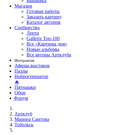
Вышивка
Магазин
Готовые работы
Заказать картину
Каталог авторов
Сообщество
Лента
Gallerix Топ-100
Все «Картины дня»
Новые альбомы
Все авторы Артклуба
Интерактив
Афиша выставок
Пазлы
Нейрогенератор
🔥
Пятнашки
Обои
Форум
Артклуб
Марина Саитова
Тобольск