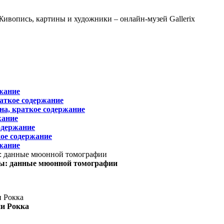
жание
раткое содержание
на, краткое содержание
жание
одержание
ое содержание
жание
ы: данные мюонной томографии
ни Рокка